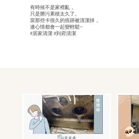
⠀
有時候不是家裡亂，
只是髒污累積太久了。
當那些卡很久的痕跡被清潔掉，
連心情都會一起變輕鬆~
#居家清潔 #到府清潔